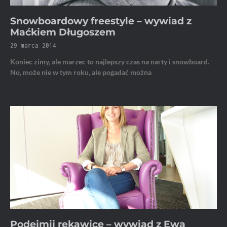
Snowboardowy freestyle – wywiad z
Maćkiem Długoszem
29 marca 2014
Koniec zimy, ale marzec to najlepszy czas na narty i snowboard.
No, może nie w tym roku, ale pogadać można
Podejmij rękawicę – wywiad z Ewą