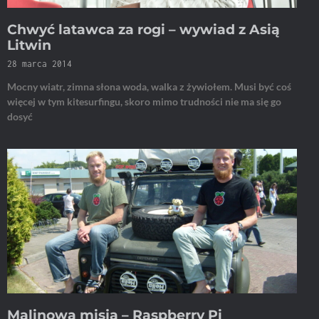
Chwyć latawca za rogi – wywiad z Asią
Litwin
28 marca 2014
Mocny wiatr, zimna słona woda, walka z żywiołem. Musi być coś
więcej w tym kitesurfingu, skoro mimo trudności nie ma się go
dosyć
Malinowa misja – Raspberry Pi