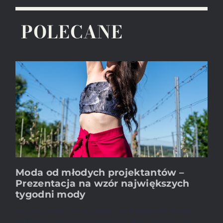
POLECANE
Moda od młodych projektantów –
Prezentacja na wzór największych
tygodni mody
Już we czwartek 21 maja 2026 r., na krakowskich Starych
Dębnikach, odbędzie się wydarzenie „Moda, Wino & Ludzie”,