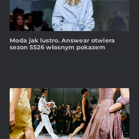
Moda jak lustro. Answear otwiera
sezon SS26 własnym pokazem
Answear zorganizował pokaz Your Reflection, kolejny rozdział
w historii marki i prezentację najważniejszych sylwetek sezonu
wiosna-lato 2026