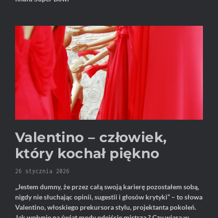
Valentino – człowiek,
który kochał piękno
26 stycznia 2026
„Jestem dumny, że przez całą swoją karierę pozostałem sobą,
nigdy nie słuchając opinii, sugestii i głosów krytyki” – to słowa
Valentino, włoskiego prekursora stylu, projektanta pokoleń.
Jak wpłynie na świat mody odejście mistrza ? Czy wiara w