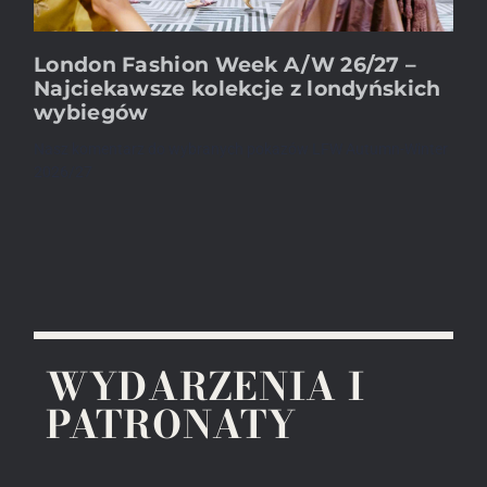
London Fashion Week A/W 26/27 –
Najciekawsze kolekcje z londyńskich
wybiegów
Nasz komentarz do wybranych pokazów LFW Autumn-Winter
2026/27
WYDARZENIA I
PATRONATY​