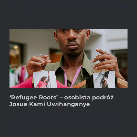
wzorowane na prezentacjach mody z Mediolanu i europejskich
stolic mody
‘Refugee Roots’ – osobista podróż
Josue Kami Uwihanganye
’Refugee Roots’ to kolekcja inspirowana doświadczeniami
projektanta, który urodził się w obozie dla uchodźców w
Demokratycznej Republice Konga i dorastał w powojennej
Rwandzie