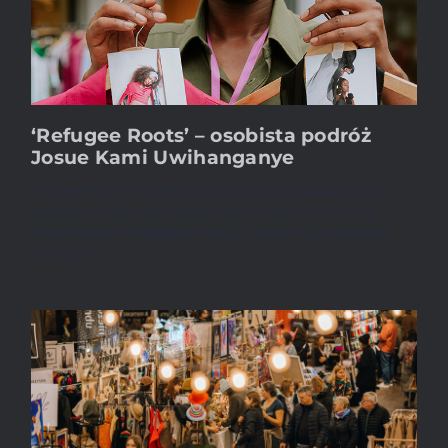
‘Refugee Roots’ – osobista podróż
Josue Kami Uwihanganye
’Refugee Roots’ to kolekcja inspirowana doświadczeniami
projektanta, który urodził się w obozie dla uchodźców w
Demokratycznej Republice Konga i dorastał w powojennej
Rwandzie