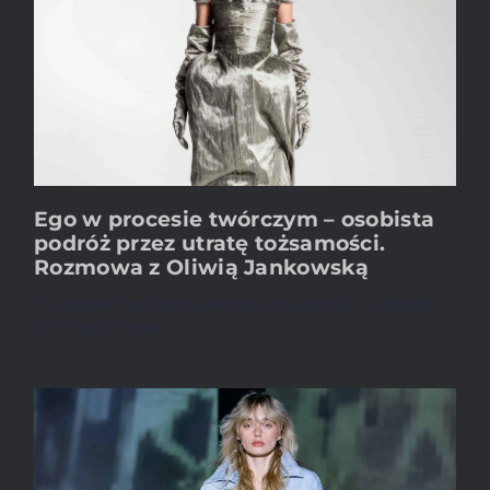
Ego w procesie twórczym – osobista
podróż przez utratę tożsamości.
Rozmowa z Oliwią Jankowską
To opowieść o zrzucaniu warstw, o tożsamości i o odwadze,
by zacząć od nowa