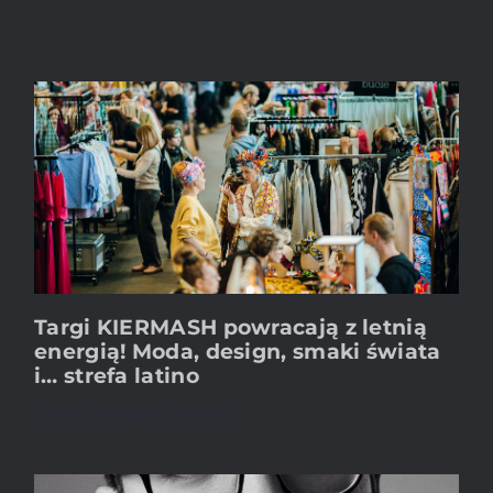
Targi KIERMASH powracają z letnią
energią! Moda, design, smaki świata
i… strefa latino
Już 23 i 24 maja w Krakowie