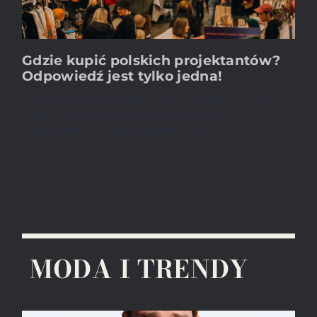
Gdzie kupić polskich projektantów?
Odpowiedź jest tylko jedna!
Już 28-29 marca 2026 na krakowskim Kazimierzu w Starej
Zajezdni odbędzie się wiosenna edycja jednego z
najpopularniejszych wydarzeń modowych w Polsce
MODA I TRENDY