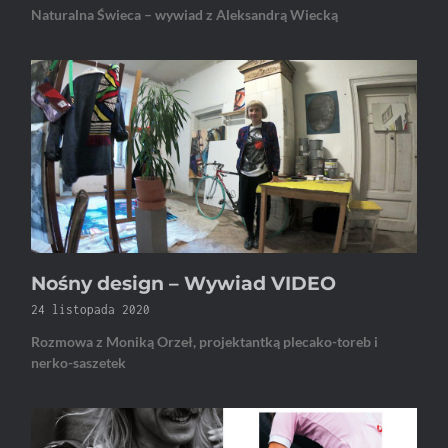
Naturalna Świeca – wywiad z Aleksandrą Wiecką
Nośny design – Wywiad VIDEO
24 listopada 2020
Rozmowa z Moniką Orzeł, projektantką plecako-toreb i
nerko-saszetek