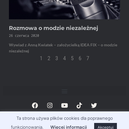
Rozmowa o modzie niezależnej
26 czerwca 2020
Wywiad z Anną Kwiatek – założycielką IDEA FIX – o modzie
niezależnej
1
2
3
4
5
6
7
Ta strona używa plików cookies dla poprawnego
© Magazyn Exclusive Info 2011-2023 | Exclusivemag.pl
funkcjonowania.
Więcej informacji
Akceptuj