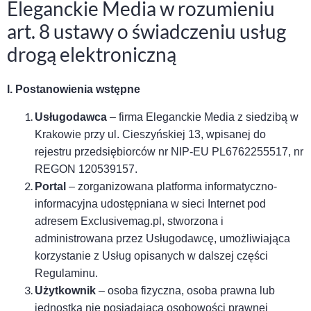
Eleganckie Media w rozumieniu
art. 8 ustawy o świadczeniu usług
drogą elektroniczną
I. Postanowienia wstępne
U
sługodawca
– firma Eleganckie Media z siedzibą w
Krakowie przy ul. Cieszyńskiej 13, wpisanej do
rejestru przedsiębiorców
nr NIP-EU PL6762255517,
nr
REGON 120539157.
Portal
– zorganizowan
a
platform
a
informatyczno-
informacyjn
a
udostępni
ana
w sieci Internet
pod
adresem
Exclusive
m
ag.pl
, stworzon
a
i
administrowan
a
przez U
sługodawcę
, umożliwiając
a
korzystanie z
U
sług opisanych w dalszej części
Regulaminu
.
U
żytkownik
– osoba fizyczna, osoba prawna lub
jednostka nie posiadająca osobowości prawnej