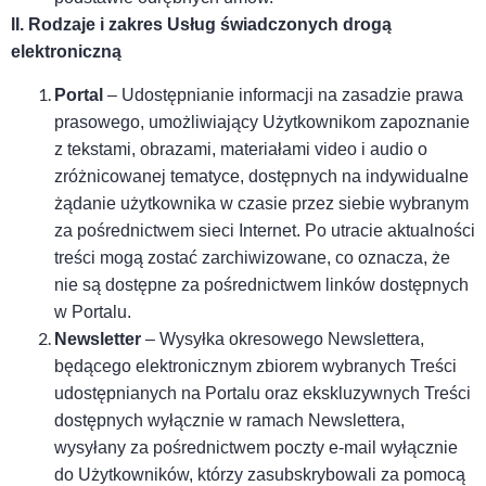
II. R
odzaje i zakres
U
sług świadczonych drogą
elektroniczną
Portal
–
Udostępnianie
informacji na zasadzie prawa
prasowego, umożliwiający Użytkownikom
zapoznani
e
z
tekst
ami
, obraz
ami,
materiał
ami
video i audio
o
zróżnicowanej tematyce, dostępnych na indywidualne
żądanie użytkownika w czasie przez siebie wybranym
za pośrednictwem sieci Internet.
Po utracie aktualności
treści mogą zostać zarchiwizowane, co oznacza, że
nie są dostępne za pośrednictwem linków dostępnych
w Portalu.
Newsletter
–
W
ysyłk
a
okresowego Newslettera,
będącego elektronicznym zbiorem wybranych Treści
udostępnianych na Portalu oraz ekskluzywnych Treści
dostępnych wyłącznie w ramach Newslettera,
wysyłany za pośrednictwem poczty e-mail wyłącznie
do Użytkowników, którzy zasubskrybowali za pomocą