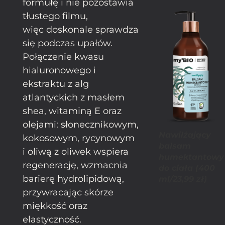
formułę i nie pozostawia
tłustego filmu,
więc doskonale sprawdza
się podczas upałów.
Połączenie kwasu
hialuronowego i
ekstraktu z alg
atlantyckich z masłem
shea, witaminą E oraz
olejami: słonecznikowym,
Nawilżający
kokosowym, rycynowym
balsam
i oliwą z oliwek wspiera
humektantowy
regenerację, wzmacnia
do ciała (400
barierę hydrolipidową,
ml/23,99 zł)
przywracając skórze
miękkość oraz
elastyczność.