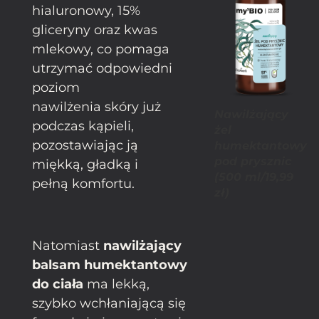
hialuronowy, 15%
gliceryny oraz kwas
mlekowy, co pomaga
utrzymać odpowiedni
poziom
nawilżenia skóry już
Nawilżający
podczas kąpieli,
żel
pozostawiając ją
humektantowy
pod prysznic
miękką, gładką i
(500 ml/19,99
pełną komfortu.
zł)
Natomiast
nawilżający
balsam humektantowy
do ciała
ma lekką,
szybko wchłaniającą się