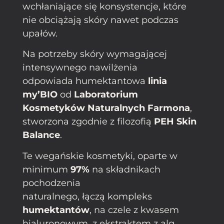
wchłaniające się konsystencje, które
nie obciążają skóry nawet podczas
upałów.
Na potrzeby skóry wymagającej
intensywnego nawilżenia
odpowiada humektantowa
linia
my’BIO
od
Laboratorium
Kosmetyków Naturalnych Farmona
,
stworzona zgodnie z filozofią
PEH Skin
Balance
.
Te wegańskie kosmetyki, oparte w
minimum
97%
na składnikach
pochodzenia
naturalnego, łączą kompleks
humektantów
, na czele z kwasem
hialuronowym, z ekstraktem z alg