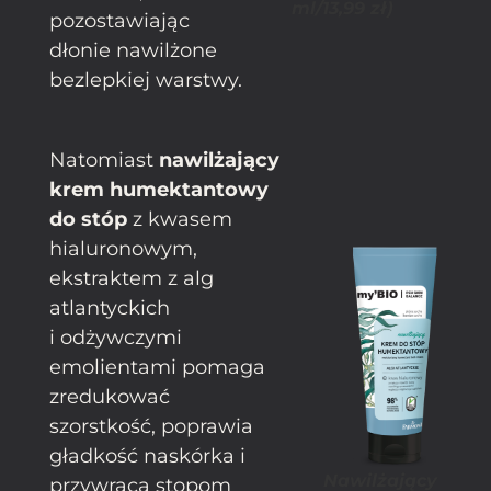
ml/13,99 zł)
pozostawiając
dłonie nawilżone
bezlepkiej warstwy.
Natomiast
nawilżający
krem humektantowy
do stóp
z kwasem
hialuronowym,
ekstraktem z alg
atlantyckich
i odżywczymi
emolientami pomaga
zredukować
szorstkość, poprawia
gładkość naskórka i
Nawilżający
przywraca stopom