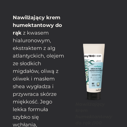
Nawilżający krem
humektantowy do
rąk
z kwasem
hialuronowym,
ekstraktem z alg
atlantyckich, olejem
ze słodkich
migdałów, oliwą z
oliwek i masłem
shea wygładza i
przywraca skórze
miękkość. Jego
Nawilżający
lekka formuła
krem
szybko się
humektantowy
do rąk (100
wchłania,