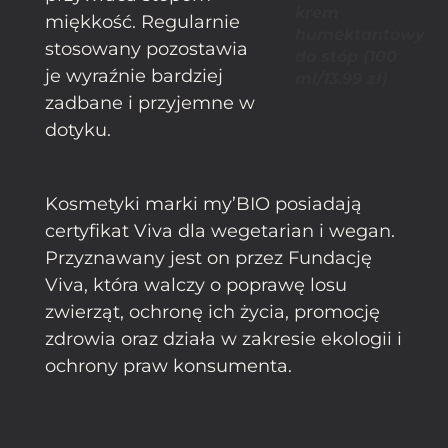
krem
miękkość. Regularnie
humektantowy
stosowany pozostawia
do stóp (100
je wyraźnie bardziej
ml/13.99 zł)
zadbane i przyjemne w
dotyku.
Kosmetyki marki my’BIO posiadają
certyfikat Viva dla wegetarian i wegan.
Przyznawany jest on przez Fundację
Viva, która walczy o poprawę losu
zwierząt, ochronę ich życia, promocję
zdrowia oraz działa w zakresie ekologii i
ochrony praw konsumenta.