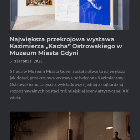
Największa przekrojowa wystawa
Kazimierza „Kacha” Ostrowskiego w
Muzeum Miasta Gdyni
6 sierpnia 2026
5 lipca w Muzeum Miasta Gdyni została otwarta największa
jak dotąd, przekrojowa wystawa poświęcona Kazimierzowi
Ostrowskiemu, artyście, wykładowcy i jednej z najbardziej
rozpoznawalnych postaci trójmiejskiej sceny artystycznej XX
wieku