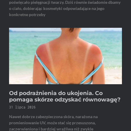
poświęcało pielęgnacji twarzy. Dziś równie świadomie dbamy
o ciało, dobierając kosmetyki odpowiadające na jego
konkretne potrzeby
Od podrażnienia do ukojenia. Co
pomaga skórze odzyskać równowagę?
31 lipca 2026
Nawet dobrze zabezpieczona skóra, narażona na
promieniowanie UV, może stać się przesuszona,
zaczerwieniona i bardziej wrażliwa niż zwykle