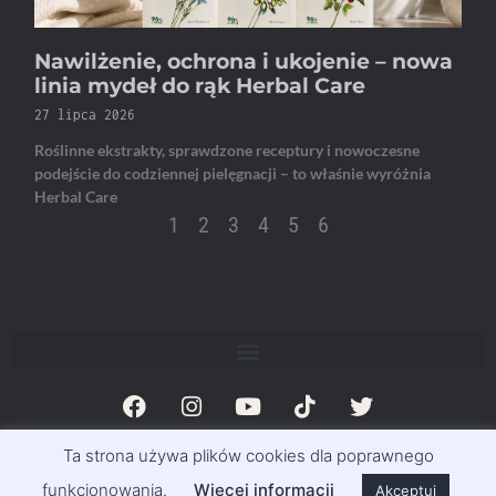
Nawilżenie, ochrona i ukojenie – nowa
linia mydeł do rąk Herbal Care
27 lipca 2026
Roślinne ekstrakty, sprawdzone receptury i nowoczesne
podejście do codziennej pielęgnacji – to właśnie wyróżnia
Herbal Care
1
2
3
4
5
6
Ta strona używa plików cookies dla poprawnego
© Magazyn Exclusive Info 2011-2023 | Exclusivemag.pl
funkcjonowania.
Więcej informacji
Akceptuj