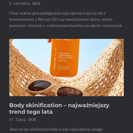
5 sierpnia 2026
Choć wakacyjna pielęgnacja najczęściej kojarzy się z
kosmetykami z filtrem UV czy nawilżaniem skóry, warto
pamiętać również o codziennym komforcie okolic intymnych
Body skinification – najważniejszy
trend tego lata
31 lipca 2026
Jeszcze do niedawna wiele z nas największą uwagę