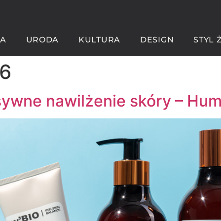
A
URODA
KULTURA
DESIGN
STYL 
6
nsywne nawilżenie skóry – Hu