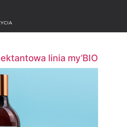
ŻYCIA
mektantowa linia my’BIO