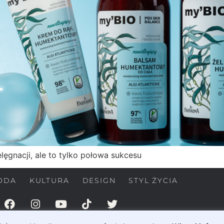
elęgnacji, ale to tylko połowa sukcesu
ODA
KULTURA
DESIGN
STYL ŻYCIA