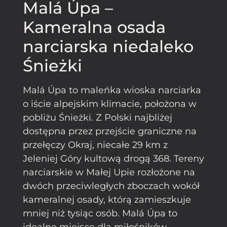
Malá Úpa –
Kameralna osada
narciarska niedaleko
Śnieżki
Malá Úpa to maleńka wioska narciarka
o iście alpejskim klimacie, położona w
pobliżu Śnieżki. Z Polski najbliżej
dostępna przez przejście graniczne na
przełęczy Okraj, niecałe 29 km z
Jeleniej Góry kultową drogą 368. Tereny
narciarskie w Małej Upie rozłożone na
dwóch przeciwległych zboczach wokół
kameralnej osady, którą zamieszkuje
mniej niż tysiąc osób. Malá Úpa to
idealne miejsce dla miłośników