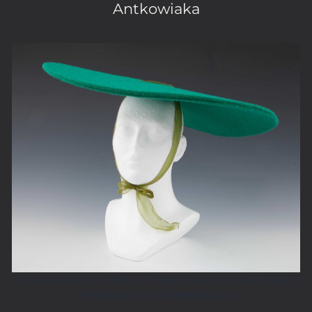
Antkowiaka
Wystawa „Moda Polska” w kolekcji Muzeum Narodowego
w Krakowie, fot. Olchawska Anna