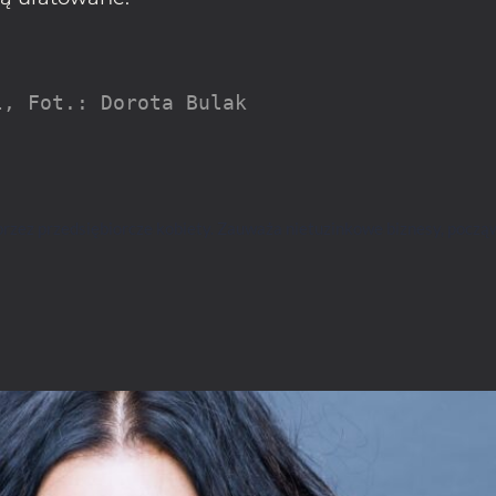
l, Fot.: Dorota Bulak
zez przedsiębiorcze kobiety. Zauważa nietuzinkowe biznesy, począws