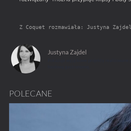
Z Coquet rozmawiała: Justyna Zajde
Justyna Zajdel
Pokazuje wyjątkowe projekty realizowane pr
foodową gastronomię.
POLECANE