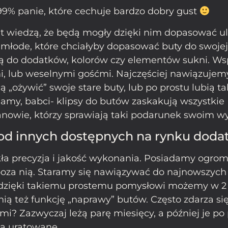
 99% panie, które cechuje bardzo dobry gust
et wiedzą, że będą mogły dzięki nim dopasować ul
y młode, które chciałyby dopasować buty do swoje
ują do dodatków, kolorów czy elementów sukni. Ws
mi, lub weselnymi gośćmi. Najczęściej nawiązujem
ą „ożywić” swoje stare buty, lub po prostu lubią tak
mamy, babci- klipsy do butów zaskakują wszystkie 
 panowie, którzy sprawiają taki podarunek swoim 
od innych dostępnych na rynku doda
ła precyzja i jakość wykonania. Posiadamy ogrom
poza nią. Staramy się nawiązywać do najnowszych
e dzięki takiemu prostemu pomysłowi możemy w 2 
ą też funkcję „naprawy” butów. Często zdarza się,
i? Zazwyczaj leżą parę miesięcy, a później je po
są uratowane.