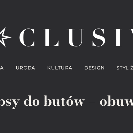
A
URODA
KULTURA
DESIGN
STYL 
psy do butów – obu