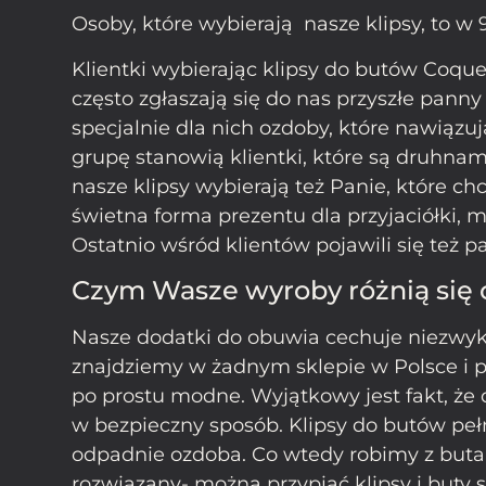
Osoby, które wybierają nasze klipsy, to w
Klientki wybierając klipsy do butów Coqu
często zgłaszają się do nas przyszłe pann
specjalnie dla nich ozdoby, które nawiąz
grupę stanowią klientki, które są druhna
nasze klipsy wybierają też Panie, które chc
świetna forma prezentu dla przyjaciółki, 
Ostatnio wśród klientów pojawili się też
Czym Wasze wyroby różnią się 
Nasze dodatki do obuwia cechuje niezwyk
znajdziemy w żadnym sklepie w Polsce i 
po prostu modne. Wyjątkowy jest fakt, ż
w bezpieczny sposób. Klipsy do butów pełni
odpadnie ozdoba. Co wtedy robimy z butam
rozwiązany- można przypiąć klipsy i buty 