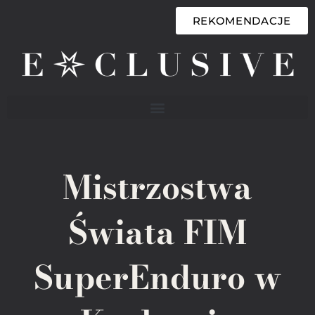
REKOMENDACJE
Mistrzostwa
Świata FIM
SuperEnduro w