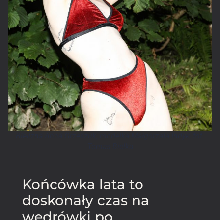
Bielizna Anna Grzeszuk, modelka Małgorzata Indyk, fot.
Tomas Bielka
Końcówka lata to
doskonały czas na
wędrówki po